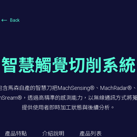
Back
智慧觸覺切削系統
森自產的智慧刀把MachSensing®、MachRadar®、Mac
以及MachSream®，透過高精準的感測能力，以無線通訊方
提供使用者即時加工狀態與後續分析。
產品特點
介紹說明
產品列表