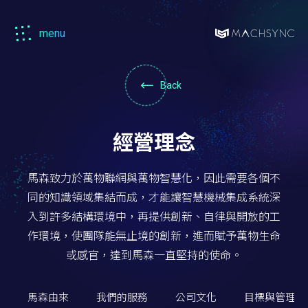
menu
Machsync
馬
森
Back
經營理念
馬森致力於萬物聯網與萬物智慧化，因此需要各個不
同的知識領域集結而成，才能讓智慧機械集成系統深
入到許多結構環境中，再提供創新、自律與開放的工
作環境，使團隊能無止境的創新，進而賦予萬物生命
或感官，達到馬森一直堅持的使命。
馬森由來
我們的服務
公司文化
目標與管理