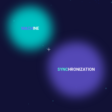
MACH
INE
SYNC
HRONIZATION