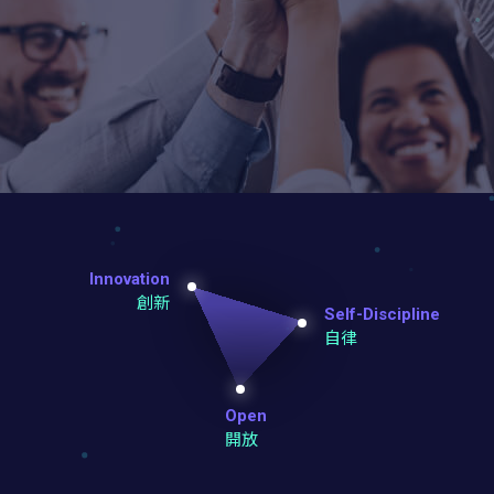
Innovation
創新
Self-Discipline
自律
Open
開放